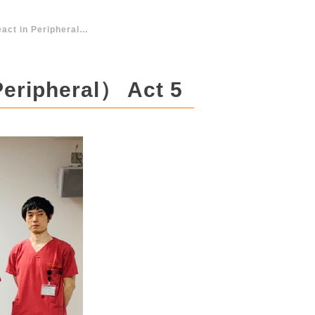
EVT Training Course（HARP：Heat & React in Peripheral） Act 5
eripheral） Act 5