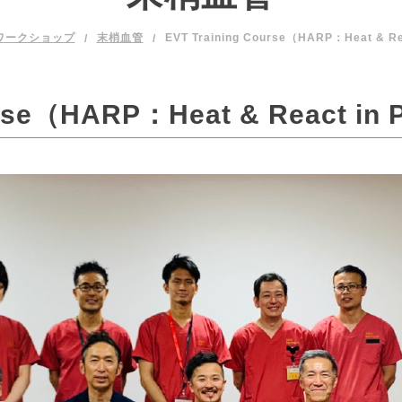
ワークショップ
末梢血管
rse（HARP：Heat & React in P