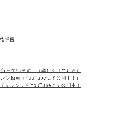
・指導医
を行っています。（詳しくはこちら）
ジ動画（YouTubeにて公開中！）
ャレンジもYouTubeにて公開中！