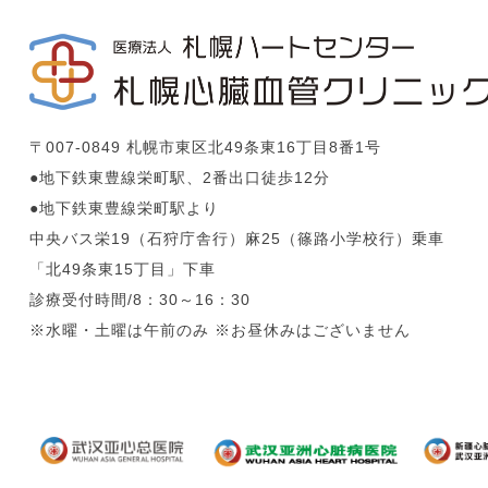
〒007-0849 札幌市東区北49条東16丁目8番1号
●地下鉄東豊線栄町駅、2番出口徒歩12分
●地下鉄東豊線栄町駅より
中央バス栄19（石狩庁舎行）麻25（篠路小学校行）乗車
「北49条東15丁目」下車
診療受付時間/8：30～16：30
※水曜・土曜は午前のみ ※お昼休みはございません