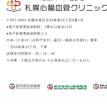
〒007-0849 札幌市東区北49条東16丁目8番1号
●地下鉄東豊線栄町駅、2番出口徒歩12分
●地下鉄東豊線栄町駅より
中央バス栄19（石狩庁舎行）麻25（篠路小学校行）乗車
「北49条東15丁目」下車
診療受付時間/8：30～16：30
※水曜・土曜は午前のみ ※お昼休みはございません