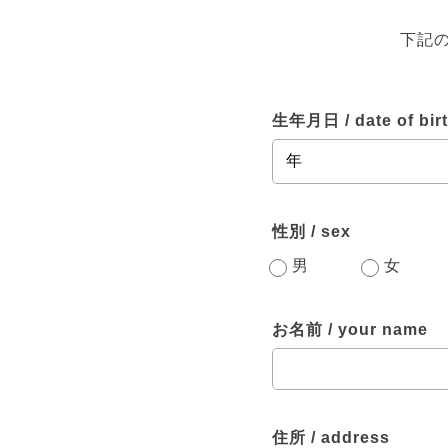
下記
生年月日 / date of bir
性別 / sex
男
女
お名前 / your name
住所 / address