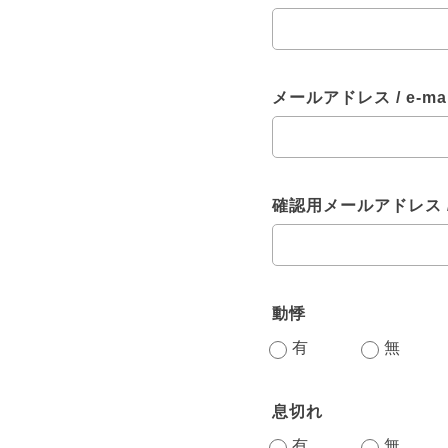
メールアドレス / e-mail
確認用メールアドレス / e-
動悸
有
無
息切れ
有
無